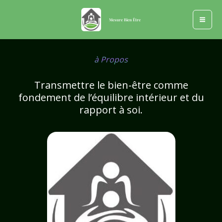
à Propos
Aller
au
Mesure Bien Être
contenu
à Propos
Transmettre le bien-être comme
fondement de l’équilibre intérieur et du
rapport à soi.